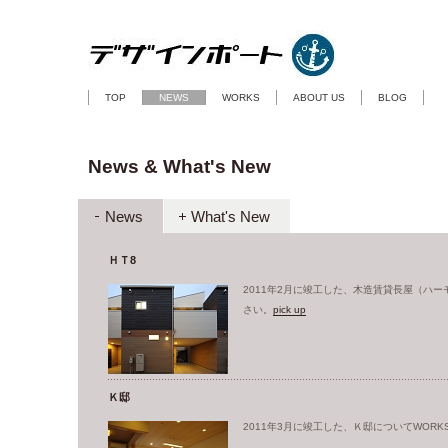
TOP
NEWS
WORKS
ABOUT US
BLOG
News & What's New
News
What's New
ＨＴ8
2011年2
月に竣工した、木造賃貸長屋（ハーモ
さい。
pick up
Ｋ邸
2011年3
月に
竣工した、Ｋ邸についてWORK